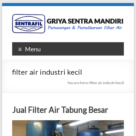
Skip
to
content
Griya
Menu
Sentra
Mandiri
filter air industri kecil
|
You are here:
filter air industri kecil
SENTRAFIL
Penjualan
Jual Filter Air Tabung Besar
dan
Pemasangan
Filter
Air