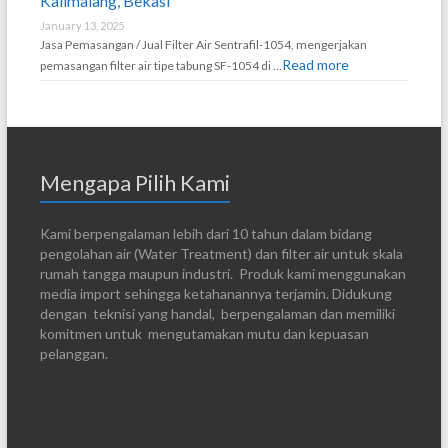
Kalimalang, Bekasi
January 13, 2025
Jasa Pemasangan / Jual Filter Air Sentrafil-1054, mengerjakan
Read more
pemasangan filter air tipe tabung SF-1054 di …
Mengapa Pilih Kami
Kami berpengalaman lebih dari 10 tahun dalam bidang
pengolahan air (Water Treatment) dan filter air untuk skala
rumah tangga maupun industri. Produk kami menggunakan
media import sehingga ketahanannya terjamin. Didukung
dengan teknisi yang handal, berpengalaman dan memiliki
komitmen untuk mengutamakan mutu dan kepuasan
pelanggan.