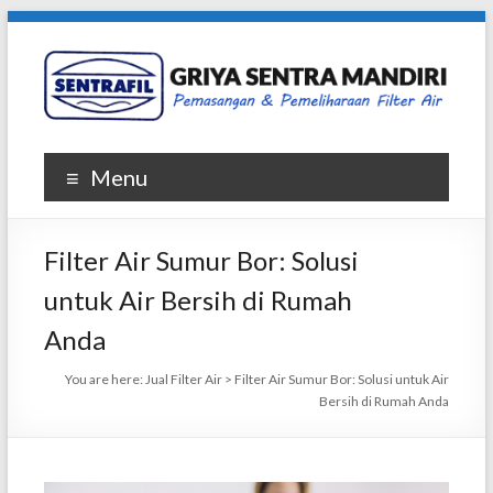
Skip
to
content
Griya
Menu
Sentra
Mandiri
Filter Air Sumur Bor: Solusi
|
untuk Air Bersih di Rumah
SENTRAFIL
Anda
Penjualan
You are here:
Jual Filter Air
>
Filter Air Sumur Bor: Solusi untuk Air
dan
Bersih di Rumah Anda
Pemasangan
Filter
Air