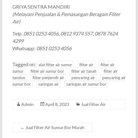
GRIYA SENTRA MANDIRI
(Melayani Penjualan & Pemasangan Beragam Filter
Air)
Telp.
0851 0253 4056, 0812 9374 557, 0878 7624
4299
Whatsapp:
0851 0253 4056
Tagged on:
alat filter air sumur
filter air
filter air
sumur
filter air sumur bor
filter air tanah
filter air
tandon
filter penjernih air
penyaring air
penyaring air
sumur bor
saringan air
saringan air sumur bor
Admin
April 8, 2023
Jual Filter Air
←
Jual Filter Air Sumur Bor Murah