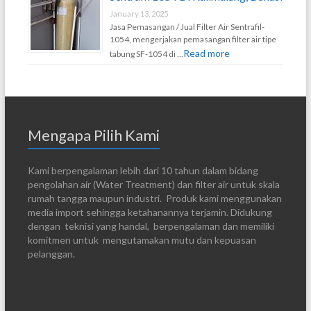
January 13, 2025
Jasa Pemasangan / Jual Filter Air Sentrafil-
1054, mengerjakan pemasangan filter air tipe
Read more
tabung SF-1054 di …
Mengapa Pilih Kami
Kami berpengalaman lebih dari 10 tahun dalam bidang
pengolahan air (Water Treatment) dan filter air untuk skala
rumah tangga maupun industri. Produk kami menggunakan
media import sehingga ketahanannya terjamin. Didukung
dengan teknisi yang handal, berpengalaman dan memiliki
komitmen untuk mengutamakan mutu dan kepuasan
pelanggan.