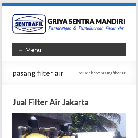
Skip
to
content
Griya
Menu
Sentra
Mandiri
pasang filter air
You are here:
pasang filter air
|
SENTRAFIL
Jual Filter Air Jakarta
Penjualan
dan
Pemasangan
Filter
Air