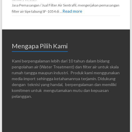
Jasa Pemasangan / Jual Filter Air Sentrafil, mengerjakan pemasangan
Read more
filter air tipe tabung SF-1054 di …
Mengapa Pilih Kami
Kami berpengalaman lebih dari 10 tahun dalam bidang
pengolahan air (Water Treatment) dan filter air untuk skala
rumah tangga maupun industri. Produk kami menggunakan
media import sehingga ketahanannya terjamin. Didukung
dengan teknisi yang handal, berpengalaman dan memiliki
komitmen untuk mengutamakan mutu dan kepuasan
pelanggan.