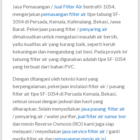
Jasa Pemasangan /
Jual Filter Air
Sentrafil-1054,
mengerjakan
pemasangan filter air
tipe tabung SF-
1054 di Persada, Kemala, Kalimalang, Bekasi, Jawa
Barat. Pekerjaan pasang filter /
penyaring air
dimaksudkan untuk mengatasi masalah air bersih,
yaitu kualitas air yang kurang baik, seperti keruh
kekuningan dan mengandung zat besi. Pada proyek ini
tabumg filter air yang digunakan adalah tipe SF-1054
yang terbuat dari bahan PVC.
Dengan ditangani oleh teknisi kami yang
berpengalaman, pekerjaan instalasi filter air / pasang
filter air tipe SF-1054 di Persada Kemala, Bekasi,
selesai sesuai dengan jadwal dan hasil yang
diharapkan. Selain menyediakan
jasa pasang filter air
/ penyaring air / water purifier,
jual filter air sumur bor
dan mesin Reverse Osmosis (RO) kami juga siap
melayani / meyediakan
jasa service filter air
/ ganti
media filter air dan
pemasangan mesin air isi