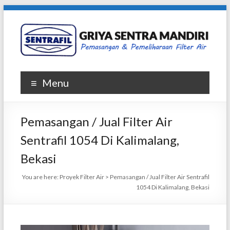
Skip
to
content
Griya
Menu
Sentra
Mandiri
Pemasangan / Jual Filter Air
|
Sentrafil 1054 Di Kalimalang,
SENTRAFIL
Bekasi
Penjualan
You are here:
Proyek Filter Air
>
Pemasangan / Jual Filter Air Sentrafil
dan
1054 Di Kalimalang, Bekasi
Pemasangan
Filter
Air