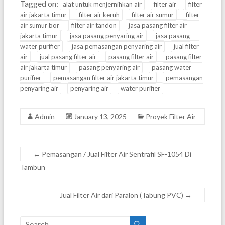
Tagged on:
alat untuk menjernihkan air
filter air
filter
air jakarta timur
filter air keruh
filter air sumur
filter
air sumur bor
filter air tandon
jasa pasang filter air
jakarta timur
jasa pasang penyaring air
jasa pasang
water purifier
jasa pemasangan penyaring air
jual filter
air
jual pasang filter air
pasang filter air
pasang filter
air jakarta timur
pasang penyaring air
pasang water
purifier
pemasangan filter air jakarta timur
pemasangan
penyaring air
penyaring air
water purifier
Admin
January 13, 2025
Proyek Filter Air
←
Pemasangan / Jual Filter Air Sentrafil SF-1054 Di
Tambun
Jual Filter Air dari Paralon (Tabung PVC)
→